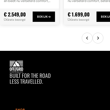
en biedt nu verbeterd comfort,
nu verbeterd comfort, beter
betere ventilatie en een aantal
ventilatie en een aantal slim
slimme nieuwe designaccenten.
nieuwe designaccenten.
€ 2.549,00
€ 1.699,00
BEKIJK
BEKIJ
Gratis bezorgd
Gratis bezorgd
BUILT FOR THE ROAD
LESS TRAVELLED.
SHOP