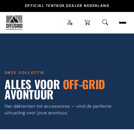
OFFICIAL TENTBOX DEALER NEDERLAND
ESC
POPULAIRE ZOEKOPDRACHTEN
ONZE COLLECTIE
TENTBOX LITE XL
DAKTENT
ALLES VOOR
OFF-GRID
AVONTUUR
DAKDRAGER
ACCESSOIRES
Van daktenten tot accessoires — vind de perfecte
uitrusting voor jouw avontuur.
SNEL NAAR
Daktenten