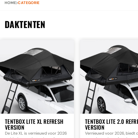
HOME
CATEGORIE
Accessoires
DAKTENTEN
Contact
ALLE RESULTATEN BEKIJKEN
TENTBOX LITE XL REFRESH
TENTBOX LITE 2.0 REFR
VERSION
VERSION
De Lite XL is vernieuwd voor 2026
Vernieuwd voor 2026, biedt d