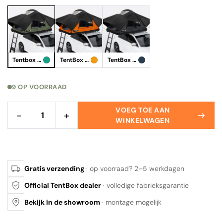
Tentbox Lite 2.0 Forest
TentBox Lite 2.0 Sunset
TentBox Lite 2.0 Flint
9 OP VOORRAAD
VOEG TOE AAN
−
+
WINKELWAGEN
Gratis verzending
· op voorraad? 2–5 werkdagen
Official TentBox dealer
· volledige fabrieksgarantie
Bekijk in de showroom
· montage mogelijk