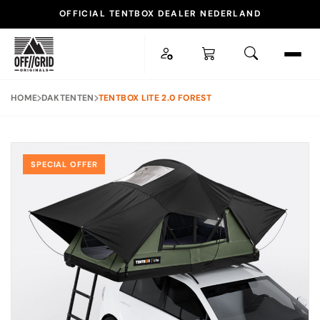
OFFICIAL TENTBOX DEALER NEDERLAND
ESC
HOME
DAKTENTEN
TENTBOX LITE 2.0 FOREST
POPULAIRE ZOEKOPDRACHTEN
SPECIAL OFFER
TENTBOX LITE XL
DAKTENT
DAKDRAGER
ACCESSOIRES
SNEL NAAR
Daktenten