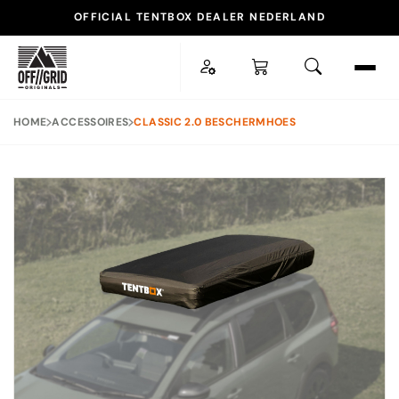
OFFICIAL TENTBOX DEALER NEDERLAND
ESC
HOME
ACCESSOIRES
CLASSIC 2.0 BESCHERMHOES
POPULAIRE ZOEKOPDRACHTEN
TENTBOX LITE XL
DAKTENT
DAKDRAGER
ACCESSOIRES
SNEL NAAR
Daktenten