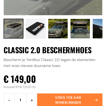
Accessoires
Contact
ALLE RESULTATEN BEKIJKEN
CLASSIC 2.0 BESCHERMHOES
Bescherm je TentBox Classic 2.0 tegen de elementen
met onze nieuwe duurzame hoes.
€ 149,00
Inclusief BTW (21.00 %)
VOEG TOE AAN
−
+
WINKELWAGEN