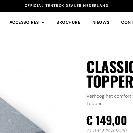
OFFICIAL TENTBOX DEALER NEDERLAND
ACCESSOIRES
BROCHURE
NIEUWS
CONT
CLASSI
SNEL NAAR
TOPPE
Daktenten
R
ACCESSOIRES
Accessoires
Verhoog het comfort 
Topper.
Contact
€ 149,00
Inclusief BTW (21.00 %)