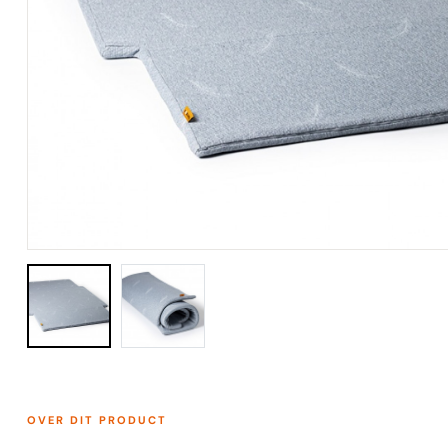
openen
sluiten
↵
esc
OVER DIT PRODUCT