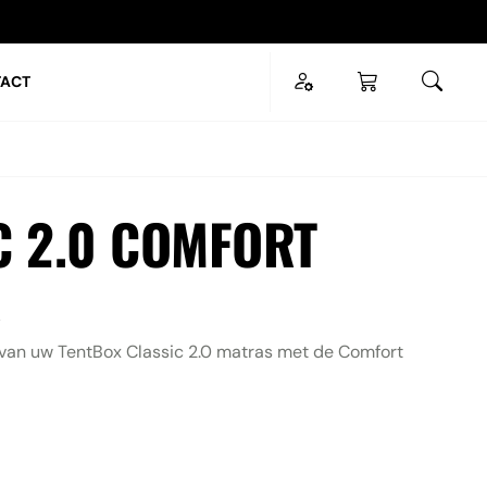
ACT
SLUITEN
ESC
C 2.0 COMFORT
R
van uw TentBox Classic 2.0 matras met de Comfort