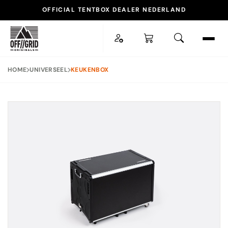
OFFICIAL TENTBOX DEALER NEDERLAND
ESC
HOME
UNIVERSEEL
KEUKENBOX
POPULAIRE ZOEKOPDRACHTEN
TENTBOX LITE XL
DAKTENT
DAKDRAGER
ACCESSOIRES
SNEL NAAR
Daktenten