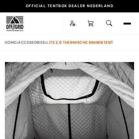
OFFICIAL TENTBOX DEALER NEDERLAND
ESC
HOME
ACCESSOIRES
LITE 2.0 THERMISCHE BINNENTENT
POPULAIRE ZOEKOPDRACHTEN
TENTBOX LITE XL
DAKTENT
DAKDRAGER
ACCESSOIRES
SNEL NAAR
Daktenten