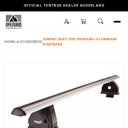
OFFICIAL TENTBOX DEALER NEDERLAND
ESC
SUMMIT SURT-036 PREMIUM+ ALUMINIUM
HOME
ACCESSOIRES
ROOFBARS
POPULAIRE ZOEKOPDRACHTEN
TENTBOX LITE XL
DAKTENT
DAKDRAGER
ACCESSOIRES
SNEL NAAR
Daktenten