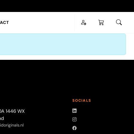
ACT
SLUITEN
ESC
T
SOCIALS
LinkedIn
0A 1446 WX
nd
Instagram
doriginals.nl
Facebook