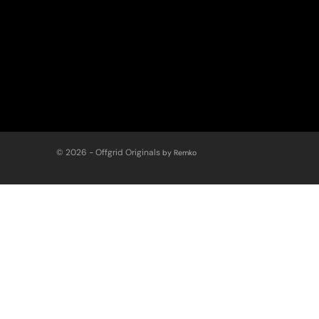
openen
sluiten
↵
esc
© 2026 - Offgrid Originals
by Remko