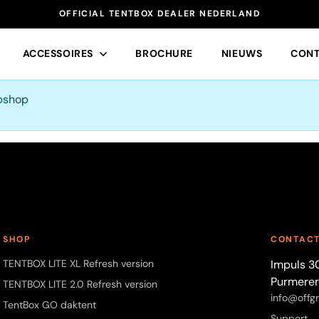
OFFICIAL TENTBOX DEALER NEDERLAND
ACCESSOIRES
BROCHURE
NIEUWS
CONT
ebshop
SNEL NAAR
Daktenten
R
ACCESSOIRES
Accessoires
SHOP
CONTAC
Contact
TENTBOX LITE XL Refresh version
Impuls 3
Purmere
TENTBOX LITE 2.0 Refresh version
info@offgri
TentBox GO daktent
Support