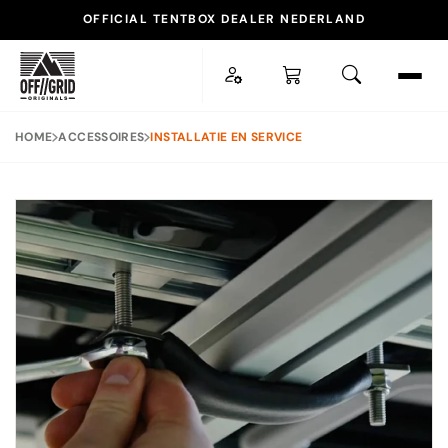
OFFICIAL TENTBOX DEALER NEDERLAND
ESC
HOME
ACCESSOIRES
INSTALLATIE EN SERVICE
POPULAIRE ZOEKOPDRACHTEN
TENTBOX LITE XL
DAKTENT
DAKDRAGER
ACCESSOIRES
SNEL NAAR
Daktenten