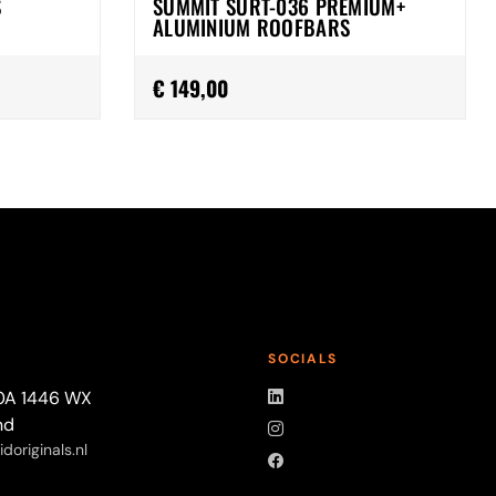
S
SUMMIT SURT-036 PREMIUM+
ALUMINIUM ROOFBARS
€ 149,00
T
SOCIALS
LinkedIn
0A 1446 WX
nd
Instagram
doriginals.nl
Facebook