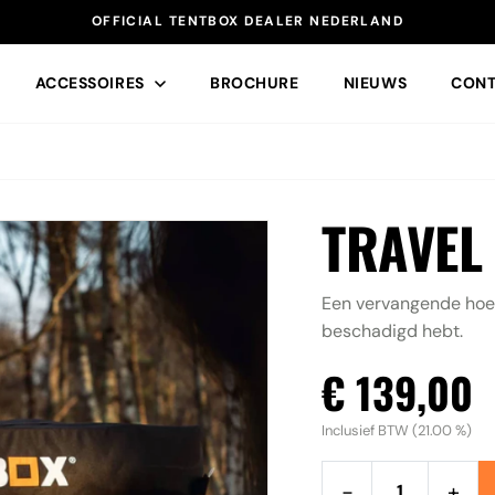
OFFICIAL TENTBOX DEALER NEDERLAND
ACCESSOIRES
BROCHURE
NIEUWS
CONT
TRAVEL
SNEL NAAR
Een vervangende hoes 
Daktenten
R
ACCESSOIRES
beschadigd hebt.
Accessoires
€ 139,00
Contact
Inclusief BTW (21.00 %)
−
+