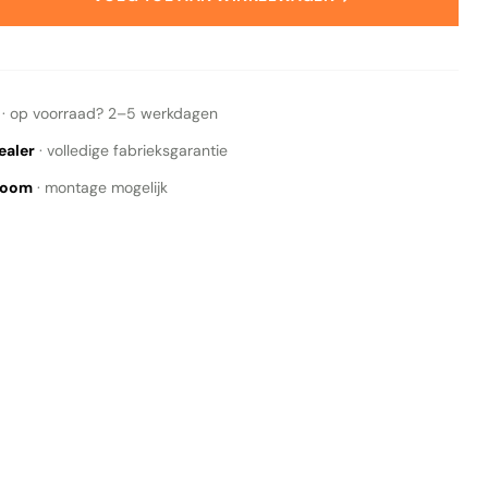
ALLE RESULTATEN BEKIJKEN
· op voorraad? 2–5 werkdagen
ealer
· volledige fabrieksgarantie
wroom
· montage mogelijk