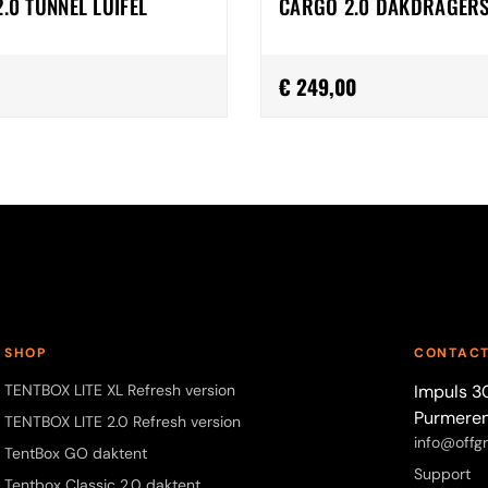
2.0 TUNNEL LUIFEL
CARGO 2.0 DAKDRAGER
€ 249,00
SHOP
CONTAC
TENTBOX LITE XL Refresh version
Impuls 3
Purmere
TENTBOX LITE 2.0 Refresh version
info@offgri
TentBox GO daktent
Support
Tentbox Classic 2.0 daktent