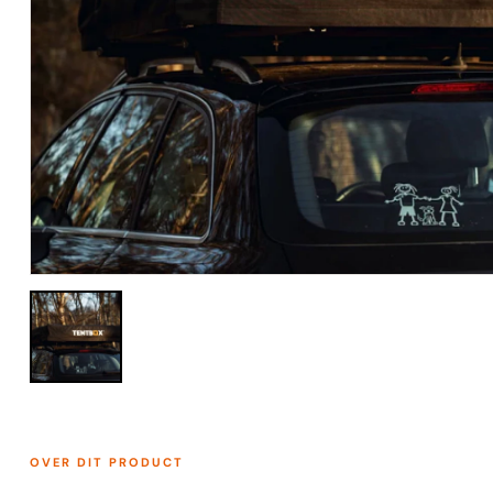
openen
sluiten
↵
esc
OVER DIT PRODUCT